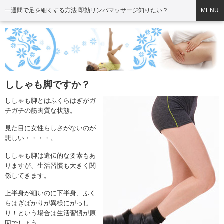
一週間で足を細くする方法 即効リンパマッサージ知りたい？
MENU
ししゃも脚ですか？
ししゃも脚
とはふくらはぎがガ
チガチの筋肉質な状態。
見た目に女性らしさがないのが
悲しい・・・・。
ししゃも脚
は遺伝的な要素もあ
りますが、生活習慣も大きく関
係してきます。
上半身が細いのに
下半身
、
ふく
らはぎ
ばかりが異様にがっし
り！という場合は生活習慣が原
因でしょう。