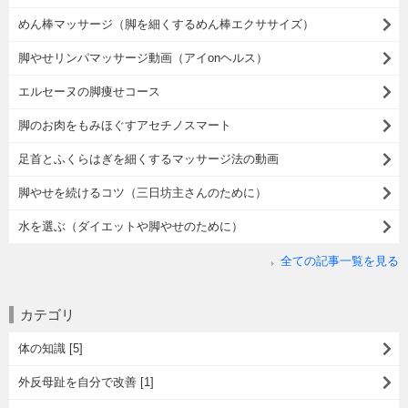
めん棒マッサージ（脚を細くするめん棒エクササイズ）
脚やせリンパマッサージ動画（アイonヘルス）
エルセーヌの脚痩せコース
脚のお肉をもみほぐすアセチノスマート
足首とふくらはぎを細くするマッサージ法の動画
脚やせを続けるコツ（三日坊主さんのために）
水を選ぶ（ダイエットや脚やせのために）
全ての記事一覧を見る
カテゴリ
体の知識 [5]
外反母趾を自分で改善 [1]