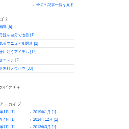
全ての記事一覧を見る
ゴリ
識 [5]
母趾を自分で改善 [1]
弘美マニュアル関連 [1]
せに効くアイテム [12]
せエステ [2]
せ無料ノウハウ [33]
のピクチャ
アーカイブ
3年1月 [1]
2019年1月 [1]
8年4月 [1]
2014年12月 [1]
4年7月 [1]
2013年3月 [1]