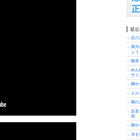
最近
足の
満月
ょう
横座
めん
サイ
脚や
エル
脚の
足首
画
脚や
水を